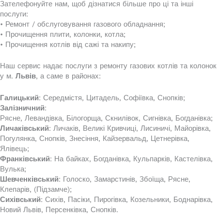
Зателефонуйте нам, щоб дізнатися більше про ці та інші
послуги:
• Ремонт / обслуговування газового обладнання;
• Прочищення плити, колонки, котла;
• Прочищення котлів від сажі та накипу;
Наш сервис надає послуги з ремонту газових котлів та колонок
у м.
Львів
, а саме в районах:
Галицький
: Середмістя, Цитадель, Софіївка, Снопків;
Залізничний
:
Рясне, Левандівка, Білогорща, Скнилівок, Сигнівка, Богданівка;
Личаківський
: Личаків, Великі Кривчиці, Лисиничі, Майорівка,
Погулянка, Снопків, Знесіння, Кайзервальд, Цетнерівка,
Ялівець;
Франківський
: На байках, Богданівка, Кульпарків, Кастелівка,
Вулька;
Шевченківський
: Голоско, Замарстинів, Збоїща, Рясне,
Клепарів, (Підзамче);
Сихівський
: Сихів, Пасіки, Пирогівка, Козельники, Боднарівка,
Новий Львів, Персенківка, Снопків.