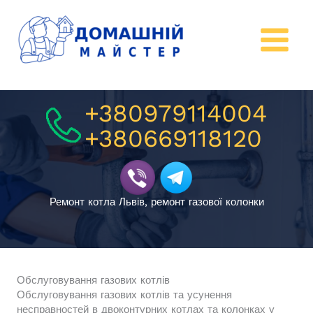
Перейти
к
содержимому
+380979114004
+380669118120
Ремонт котла Львів, ремонт газової колонки
Обслуговування газових котлів
Обслуговування газових котлів та усунення
несправностей в двоконтурних котлах та колонках у