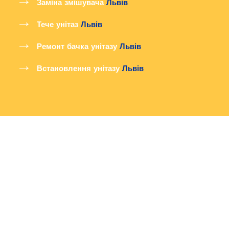
Заміна змішувача
Львів
Тече унітаз
Львів
Ремонт бачка унітазу
Львів
Встановлення унітазу
Львів